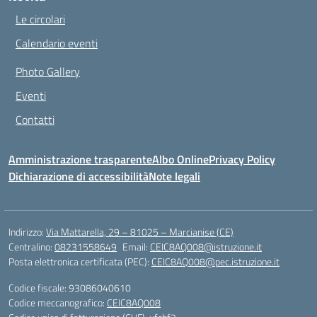
Le circolari
Calendario eventi
Photo Gallery
Eventi
Contatti
Amministrazione trasparente
Albo Online
Privacy Policy
Dichiarazione di accessibilità
Note legali
Indirizzo:
Via Mattarella, 29 – 81025 – Marcianise (CE)
Centralino:
08231558649
Email:
CEIC8AQ008@istruzione.it
Posta elettronica certificata (PEC):
CEIC8AQ008@pec.istruzione.it
Codice fiscale: 93086040610
Codice meccanografico:
CEIC8AQ008