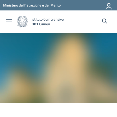
Vai ai contenuti
Vai al menu di navigazione
Vai al footer
Ministero dell'Istruzione e del Merito
Istituto Comprensivo
DD1 Cavour