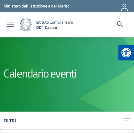
Vai ai contenuti
Vai al menu di navigazione
Vai al footer
Ministero dell'Istruzione e del Merito
Istituto Comprensivo
DD1 Cavour
Apr
Calendario eventi
FILTRI