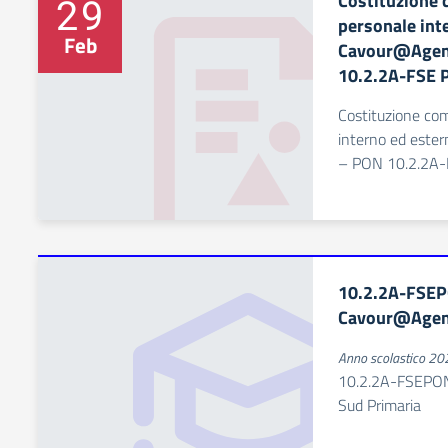
Costituzione 
29
personale int
Feb
Cavour@Agend
10.2.2A-FSE
Costituzione co
interno ed este
– PON 10.2.2A
10.2.2A-FSE
Cavour@Agend
Anno scolastico 2
10.2.2A-FSEPO
Sud Primaria