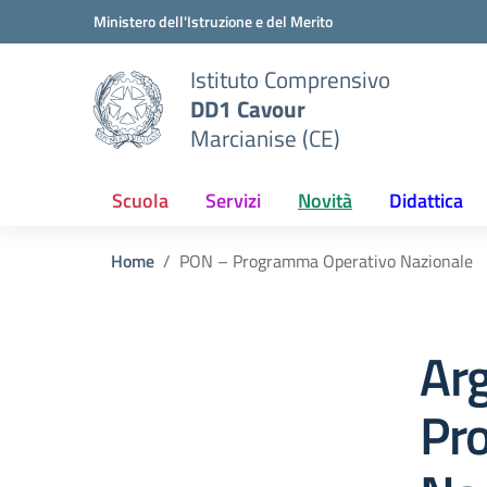
Vai ai contenuti
Vai al menu di navigazione
Vai al footer
Ministero dell'Istruzione e del Merito
Istituto Comprensivo
DD1 Cavour
Marcianise (CE)
Scuola
Servizi
Novità
Didattica
Home
PON – Programma Operativo Nazionale
Ar
Pr