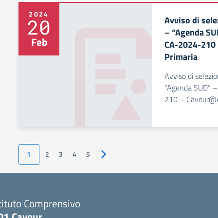
2024
Avviso di sel
20
– “Agenda SU
Feb
CA-2024-210
Primaria
Avviso di selezi
“Agenda SUD” 
210 – Cavour@A
1
2
3
4
5
Pagina successiva
tituto Comprensivo
D1 Cavour