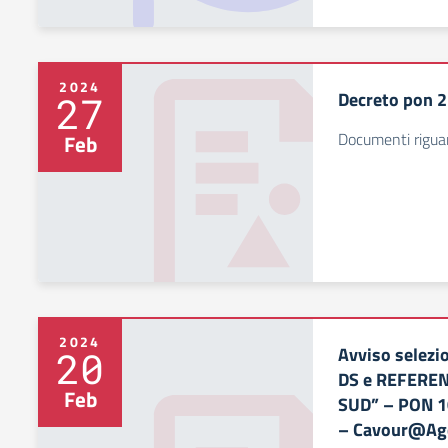
2024
Decreto pon 
27
Documenti riguar
Feb
2024
Avviso selezi
20
DS e REFERE
Feb
SUD” – PON 
– Cavour@Age