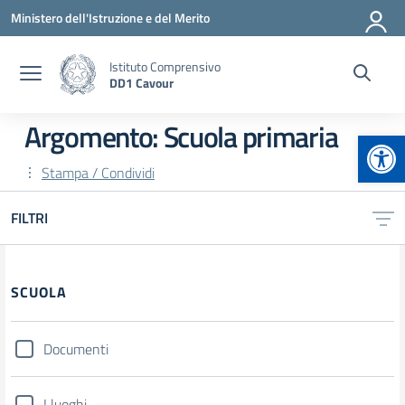
Vai ai contenuti
Vai al menu di navigazione
Vai al footer
Ministero dell'Istruzione e del Merito
Istituto Comprensivo
DD1 Cavour
Argomento: Scuola primaria
Apr
Stampa / Condividi
FILTRI
Filtri
SCUOLA
Documenti
I luoghi