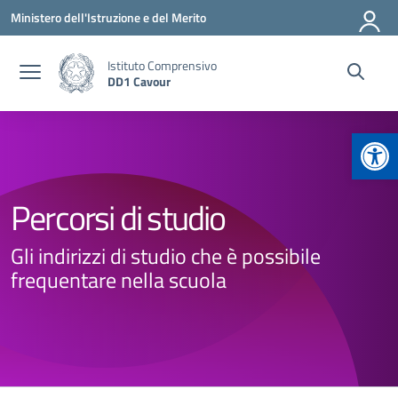
Vai ai contenuti
Vai al menu di navigazione
Vai al footer
Ministero dell'Istruzione e del Merito
Istituto Comprensivo
DD1 Cavour
Apr
Percorsi di studio
Gli indirizzi di studio che è possibile
frequentare nella scuola