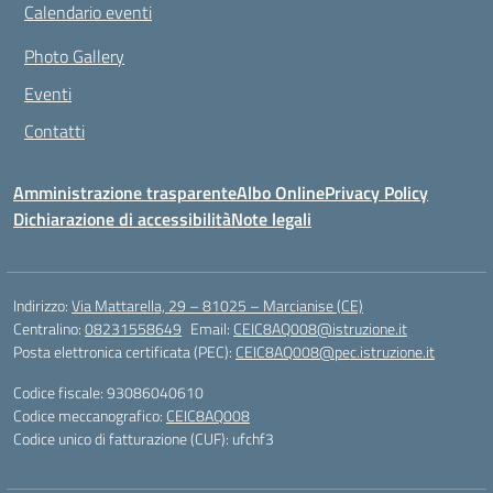
Calendario eventi
Photo Gallery
Eventi
Contatti
Amministrazione trasparente
Albo Online
Privacy Policy
Dichiarazione di accessibilità
Note legali
Indirizzo:
Via Mattarella, 29 – 81025 – Marcianise (CE)
Centralino:
08231558649
Email:
CEIC8AQ008@istruzione.it
Posta elettronica certificata (PEC):
CEIC8AQ008@pec.istruzione.it
Codice fiscale: 93086040610
Codice meccanografico:
CEIC8AQ008
Codice unico di fatturazione (CUF): ufchf3