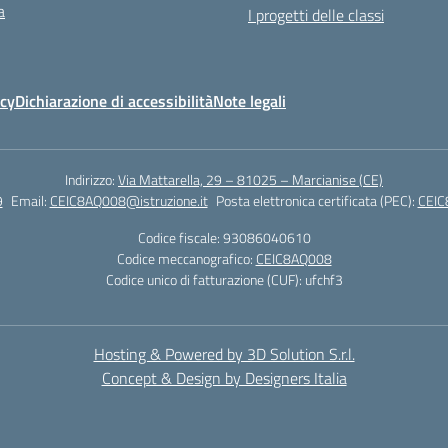
a
I progetti delle classi
icy
Dichiarazione di accessibilità
Note legali
Indirizzo:
Via Mattarella, 29 – 81025 – Marcianise (CE)
9
Email:
CEIC8AQ008@istruzione.it
Posta elettronica certificata (PEC):
CEIC
Codice fiscale: 93086040610
Codice meccanografico:
CEIC8AQ008
Codice unico di fatturazione (CUF): ufchf3
Hosting & Powered by 3D Solution S.r.l.
Concept & Design by Designers Italia