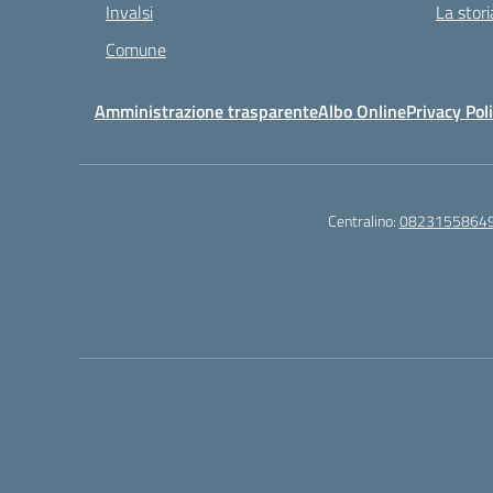
Invalsi
La stori
Comune
Amministrazione trasparente
Albo Online
Privacy Pol
Centralino:
0823155864