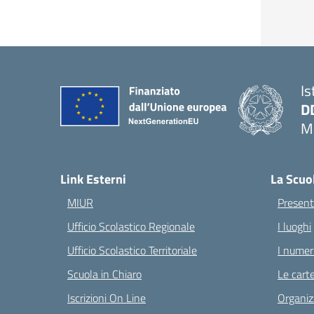
Is
D
Ma
— 
Link Esterni
La Scuo
MIUR
Present
Ufficio Scolastico Regionale
I luoghi
Ufficio Scolastico Territoriale
I numeri
Scuola in Chiaro
Le carte
Iscrizioni On Line
Organiz