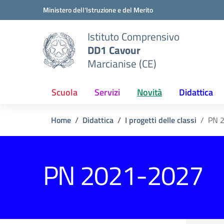
Vai ai contenuti
Vai al menu di navigazione
Vai al footer
Ministero dell'Istruzione e del Merito
Istituto Comprensivo
DD1 Cavour
Marcianise (CE)
Scuola
Servizi
Novità
Didattica
Home
Didattica
I progetti delle classi
PN 
PN 2021-2027