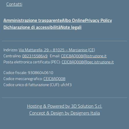
Contatti
Amministrazione trasparente
Albo Online
Privacy Policy
Dichiarazione di accessibilità
Note legali
Indirizzo:
Via Mattarella, 29 – 81025 – Marcianise (CE)
Centralino:
08231558649
Email:
CEIC8AQ008@istruzione.it
Posta elettronica certificata (PEC):
CEIC8AQ008@pec.istruzione.it
Codice fiscale: 93086040610
Codice meccanografico:
CEIC8AQ008
Codice unico di fatturazione (CUF): ufchf3
Hosting & Powered by 3D Solution S.r.l.
Concept & Design by Designers Italia