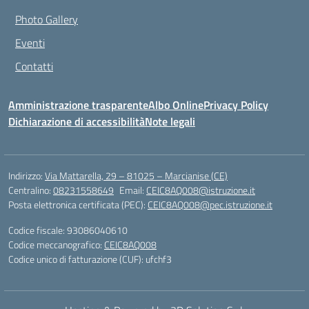
Photo Gallery
Eventi
Contatti
Amministrazione trasparente
Albo Online
Privacy Policy
Dichiarazione di accessibilità
Note legali
Indirizzo:
Via Mattarella, 29 – 81025 – Marcianise (CE)
Centralino:
08231558649
Email:
CEIC8AQ008@istruzione.it
Posta elettronica certificata (PEC):
CEIC8AQ008@pec.istruzione.it
Codice fiscale: 93086040610
Codice meccanografico:
CEIC8AQ008
Codice unico di fatturazione (CUF): ufchf3