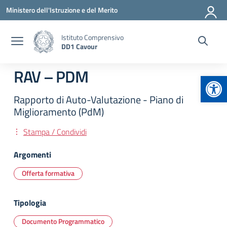
Vai ai contenuti
Vai al menu di navigazione
Vai al footer
Ministero dell'Istruzione e del Merito
Istituto Comprensivo
DD1 Cavour
RAV – PDM
Apr
Rapporto di Auto-Valutazione - Piano di
Miglioramento (PdM)
Stampa / Condividi
Argomenti
Offerta formativa
Tipologia
Documento Programmatico