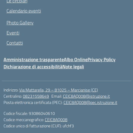
Le circolari
Calendario eventi
Photo Gallery
Eventi
Contatti
Amministrazione trasparente
Albo Online
Privacy Policy
Dichiarazione di accessibilità
Note legali
Indirizzo:
Via Mattarella, 29 – 81025 – Marcianise (CE)
Centralino:
08231558649
Email:
CEIC8AQ008@istruzione.it
Posta elettronica certificata (PEC):
CEIC8AQ008@pec.istruzione.it
Codice fiscale: 93086040610
Codice meccanografico:
CEIC8AQ008
Codice unico di fatturazione (CUF): ufchf3