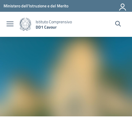
Vai ai contenuti
Vai al menu di navigazione
Vai al footer
Ministero dell'Istruzione e del Merito
Istituto Comprensivo
DD1 Cavour