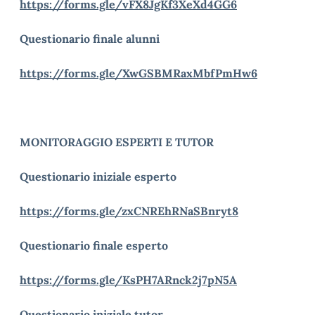
https://forms.gle/vFX8JgKf3XeXd4GG6
Questionario finale alunni
https://forms.gle/XwGSBMRaxMbfPmHw6
MONITORAGGIO ESPERTI E TUTOR
Questionario iniziale esperto
https://forms.gle/zxCNREhRNaSBnryt8
Questionario finale esperto
https://forms.gle/KsPH7ARnck2j7pN5A
Questionario iniziale tutor