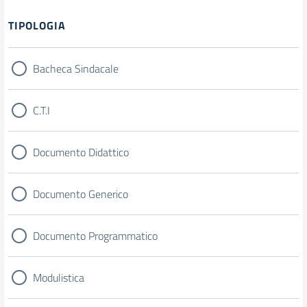
Filtri
TIPOLOGIA
Bacheca Sindacale
C.T.I
Documento Didattico
Documento Generico
Documento Programmatico
Modulistica