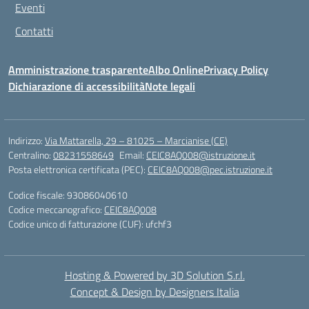
Eventi
Contatti
Amministrazione trasparente
Albo Online
Privacy Policy
Dichiarazione di accessibilità
Note legali
Indirizzo:
Via Mattarella, 29 – 81025 – Marcianise (CE)
Centralino:
08231558649
Email:
CEIC8AQ008@istruzione.it
Posta elettronica certificata (PEC):
CEIC8AQ008@pec.istruzione.it
Codice fiscale: 93086040610
Codice meccanografico:
CEIC8AQ008
Codice unico di fatturazione (CUF): ufchf3
Hosting & Powered by 3D Solution S.r.l.
Concept & Design by Designers Italia