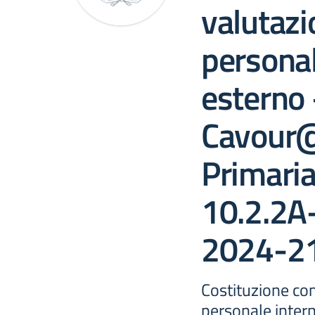
valutaz
personal
esterno
Cavour
Primari
10.2.2A
2024-2
Costituzione co
personale inter