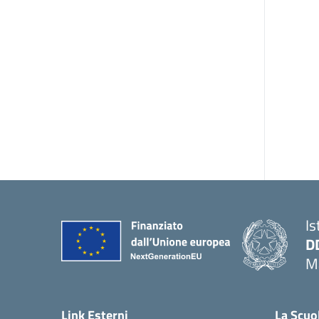
Is
D
Ma
— 
Link Esterni
La Scuo