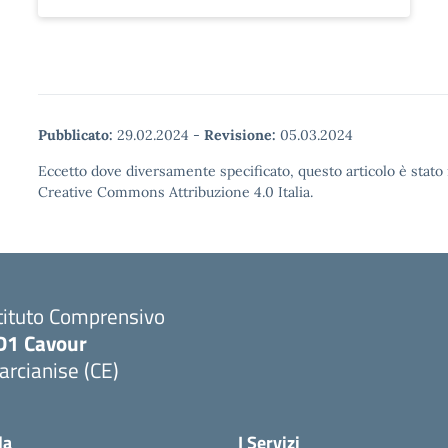
Pubblicato:
29.02.2024
-
Revisione:
05.03.2024
Eccetto dove diversamente specificato, questo articolo è stato 
Creative Commons Attribuzione 4.0 Italia.
tituto Comprensivo
D1 Cavour
rcianise (CE)
Visita la pagina iniziale della scuola
la
I Servizi