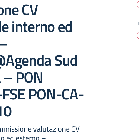
ione CV
e interno ed
T
 –
@Agenda Sud
a – PON
-FSE PON-CA-
10
mmissione valutazione CV
no ed esterno –