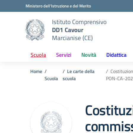
Vai ai contenuti
Vai al menu di navigazione
Vai al footer
Ministero dell'Istruzione e del Merito
Istituto Comprensivo
DD1 Cavour
Marcianise (CE)
Scuola
Servizi
Novità
Didattica
Home
Le carte della
Costituzio
Scuola
scuola
PON-CA-202
Costituz
commis