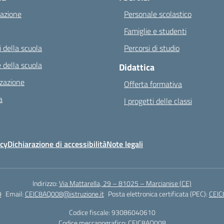
azione
Personale scolastico
Famiglie e studenti
 della scuola
Percorsi di studio
 della scuola
Didattica
zazione
Offerta formativa
a
I progetti delle classi
icy
Dichiarazione di accessibilità
Note legali
Indirizzo:
Via Mattarella, 29 – 81025 – Marcianise (CE)
9
Email:
CEIC8AQ008@istruzione.it
Posta elettronica certificata (PEC):
CEIC
Codice fiscale: 93086040610
Codice meccanografico:
CEIC8AQ008