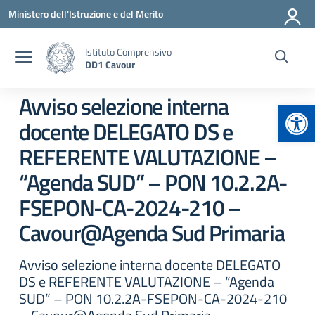
Vai ai contenuti
Vai al menu di navigazione
Vai al footer
Ministero dell'Istruzione e del Merito
Istituto Comprensivo
DD1 Cavour
Avviso selezione interna
Apr
docente DELEGATO DS e
REFERENTE VALUTAZIONE –
“Agenda SUD” – PON 10.2.2A-
FSEPON-CA-2024-210 –
Cavour@Agenda Sud Primaria
Avviso selezione interna docente DELEGATO
DS e REFERENTE VALUTAZIONE – “Agenda
SUD” – PON 10.2.2A-FSEPON-CA-2024-210