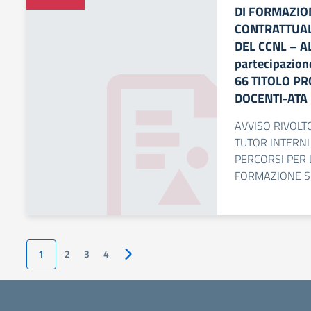
DI FORMAZIO
CONTRATTUALI
DEL CCNL – AL
partecipazio
66 TITOLO P
DOCENTI-ATA
AVVISO RIVOLT
TUTOR INTERNI
PERCORSI PER 
FORMAZIONE SU
1
2
3
4
Pagina successiva