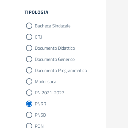
Filtri
TIPOLOGIA
Bacheca Sindacale
C.T.I
Documento Didattico
Documento Generico
Documento Programmatico
Modulistica
PN 2021-2027
PNRR
PNSD
PON