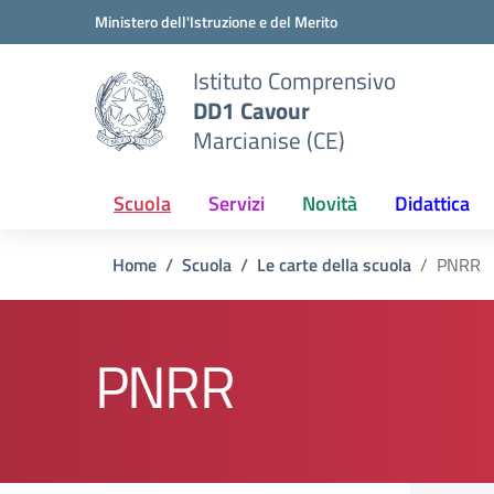
Vai ai contenuti
Vai al menu di navigazione
Vai al footer
Ministero dell'Istruzione e del Merito
Istituto Comprensivo
DD1 Cavour
Marcianise (CE)
Scuola
Servizi
Novità
Didattica
Home
Scuola
Le carte della scuola
PNRR
PNRR