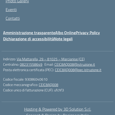
Photo Gallery
Eventi
Contatti
Amministrazione trasparente
Albo Online
Privacy Policy
Dichiarazione di accessibilità
Note legali
Indirizzo:
Via Mattarella, 29 – 81025 – Marcianise (CE)
Centralino:
08231558649
Email:
CEIC8AQ008@istruzione.it
Posta elettronica certificata (PEC):
CEIC8AQ008@pec.istruzione.it
Codice fiscale: 93086040610
Codice meccanografico:
CEIC8AQ008
Codice unico di fatturazione (CUF): ufchf3
Hosting & Powered by 3D Solution S.r.l.