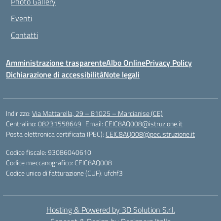
Photo Gallery
Eventi
Contatti
Amministrazione trasparente
Albo Online
Privacy Policy
Dichiarazione di accessibilità
Note legali
Indirizzo:
Via Mattarella, 29 – 81025 – Marcianise (CE)
Centralino:
08231558649
Email:
CEIC8AQ008@istruzione.it
Posta elettronica certificata (PEC):
CEIC8AQ008@pec.istruzione.it
Codice fiscale: 93086040610
Codice meccanografico:
CEIC8AQ008
Codice unico di fatturazione (CUF): ufchf3
Hosting & Powered by 3D Solution S.r.l.