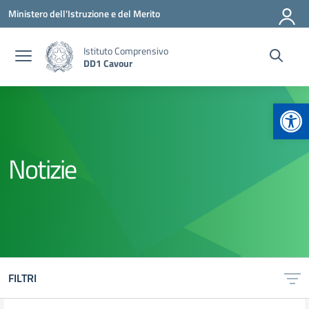
Vai ai contenuti
Vai al menu di navigazione
Vai al footer
Ministero dell'Istruzione e del Merito
Istituto Comprensivo
DD1 Cavour
Apr
Notizie
FILTRI