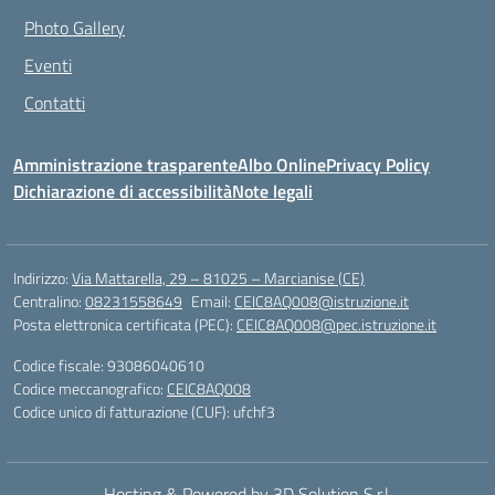
Photo Gallery
Eventi
Contatti
Amministrazione trasparente
Albo Online
Privacy Policy
Dichiarazione di accessibilità
Note legali
Indirizzo:
Via Mattarella, 29 – 81025 – Marcianise (CE)
Centralino:
08231558649
Email:
CEIC8AQ008@istruzione.it
Posta elettronica certificata (PEC):
CEIC8AQ008@pec.istruzione.it
Codice fiscale: 93086040610
Codice meccanografico:
CEIC8AQ008
Codice unico di fatturazione (CUF): ufchf3
Hosting & Powered by 3D Solution S.r.l.