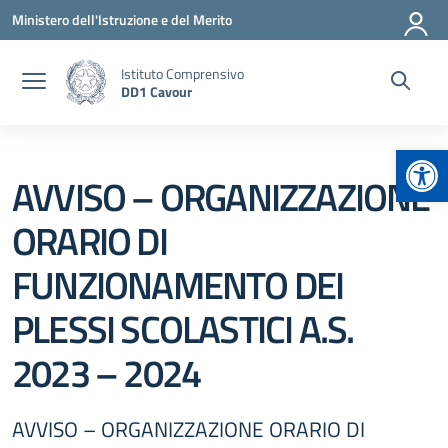
Vai ai contenuti
Vai al menu di navigazione
Vai al footer
Ministero dell'Istruzione e del Merito
Istituto Comprensivo
DD1 Cavour
Apr
AVVISO – ORGANIZZAZIONE
ORARIO DI
FUNZIONAMENTO DEI
PLESSI SCOLASTICI A.S.
2023 – 2024
AVVISO – ORGANIZZAZIONE ORARIO DI