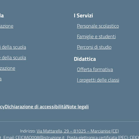
Visita la pagina iniziale della scuola
la
I Servizi
azione
Personale scolastico
Famiglie e studenti
 della scuola
Percorsi di studio
 della scuola
Didattica
zazione
Offerta formativa
a
I progetti delle classi
icy
Dichiarazione di accessibilità
Note legali
Indirizzo:
Via Mattarella, 29 – 81025 – Marcianise (CE)
9
Email:
CEIC8AQ008@istruzione.it
Posta elettronica certificata (PEC):
CEIC