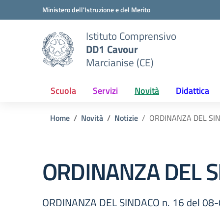
Vai ai contenuti
Vai al menu di navigazione
Vai al footer
Ministero dell'Istruzione e del Merito
Istituto Comprensivo
DD1 Cavour
Marcianise (CE)
Scuola
Servizi
Novità
Didattica
Home
Novità
Notizie
ORDINANZA DEL SIN
ORDINANZA DEL SI
ORDINANZA DEL SINDACO n. 16 del 08