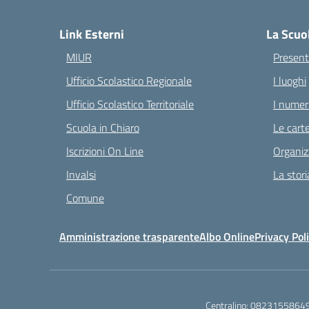
— 
Link Esterni
La Scuo
MIUR
Present
Ufficio Scolastico Regionale
I luoghi
Ufficio Scolastico Territoriale
I numeri
Scuola in Chiaro
Le carte
Iscrizioni On Line
Organiz
Invalsi
La stori
Comune
Amministrazione trasparente
Albo Online
Privacy Pol
Centralino:
0823155864