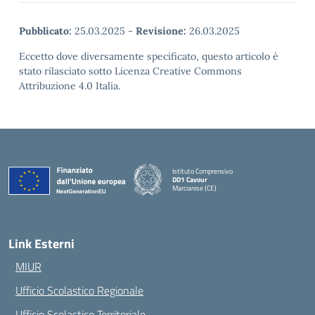
Pubblicato:
25.03.2025
-
Revisione:
26.03.2025
Eccetto dove diversamente specificato, questo articolo è
stato rilasciato sotto Licenza Creative Commons
Attribuzione 4.0 Italia.
Istituto Comprensivo
DD1 Cavour
Marcianise (CE)
— Visita la pagina iniziale della scuola
Link Esterni
MIUR
Ufficio Scolastico Regionale
Ufficio Scolastico Territoriale