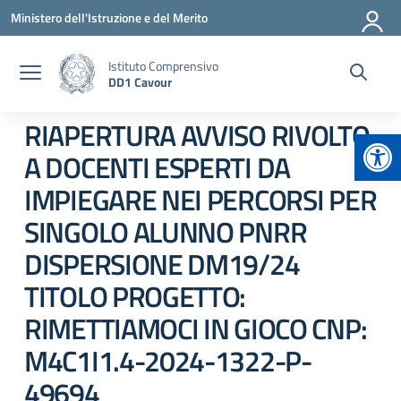
Vai ai contenuti
Vai al menu di navigazione
Vai al footer
Ministero dell'Istruzione e del Merito
Istituto Comprensivo
DD1 Cavour
RIAPERTURA AVVISO RIVOLTO
Apr
A DOCENTI ESPERTI DA
IMPIEGARE NEI PERCORSI PER
SINGOLO ALUNNO PNRR
DISPERSIONE DM19/24
TITOLO PROGETTO:
RIMETTIAMOCI IN GIOCO CNP:
M4C1I1.4-2024-1322-P-
49694