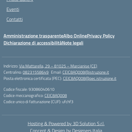
Eventi
Contatti
Amministrazione trasparente
Albo Online
Privacy Policy
Dichiarazione di accessibilità
Note legali
Indirizzo:
Via Mattarella, 29 – 81025 – Marcianise (CE)
Centralino:
08231558649
Email:
CEIC8AQ008@istruzione.it
Posta elettronica certificata (PEC):
CEIC8AQ008@pec.istruzione.it
Codice fiscale: 93086040610
Codice meccanografico:
CEIC8AQ008
Codice unico di fatturazione (CUF): ufchf3
Hosting & Powered by 3D Solution S.r.l.
Concept & Design by Designers Italia