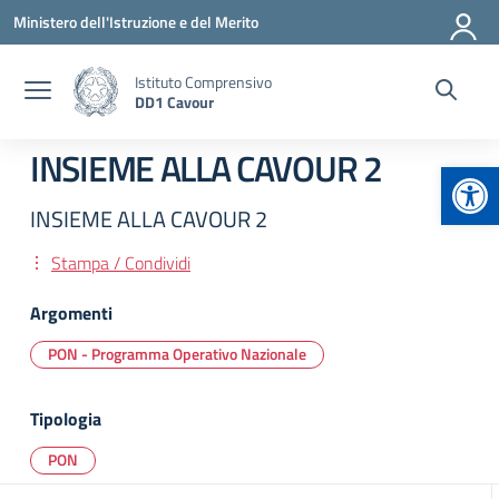
Vai ai contenuti
Vai al menu di navigazione
Vai al footer
Ministero dell'Istruzione e del Merito
Istituto Comprensivo
DD1 Cavour
INSIEME ALLA CAVOUR 2
Apr
INSIEME ALLA CAVOUR 2
Stampa / Condividi
Argomenti
PON - Programma Operativo Nazionale
Tipologia
PON