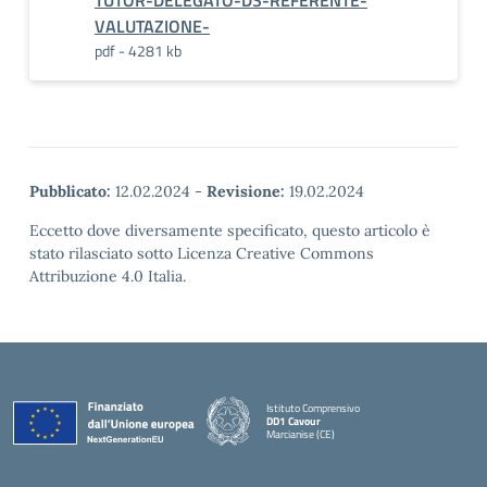
TUTOR-DELEGATO-DS-REFERENTE-
VALUTAZIONE-
pdf - 4281 kb
Pubblicato:
12.02.2024
-
Revisione:
19.02.2024
Eccetto dove diversamente specificato, questo articolo è
stato rilasciato sotto Licenza Creative Commons
Attribuzione 4.0 Italia.
Istituto Comprensivo
DD1 Cavour
Marcianise (CE)
— Visita la pagina iniziale della scuola