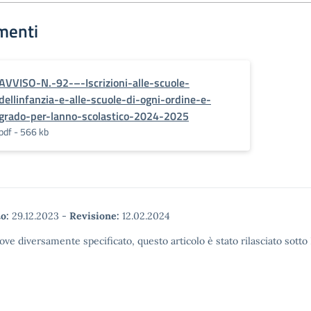
menti
AVVISO-N.-92-–-Iscrizioni-alle-scuole-
dellinfanzia-e-alle-scuole-di-ogni-ordine-e-
grado-per-lanno-scolastico-2024-2025
pdf - 566 kb
o:
29.12.2023
-
Revisione:
12.02.2024
ove diversamente specificato, questo articolo è stato rilasciato sott