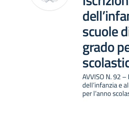
Iscrizion
dell’infa
scuole d
grado pe
scolast
AVVISO N. 92 – I
dell’infanzia e a
per l’anno scol