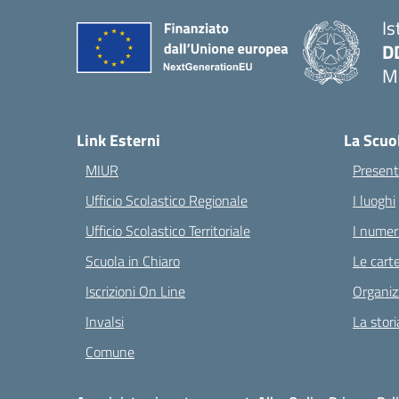
Is
D
Ma
— 
Link Esterni
La Scuo
MIUR
Present
Ufficio Scolastico Regionale
I luoghi
Ufficio Scolastico Territoriale
I numeri
Scuola in Chiaro
Le carte
Iscrizioni On Line
Organiz
Invalsi
La stori
Comune