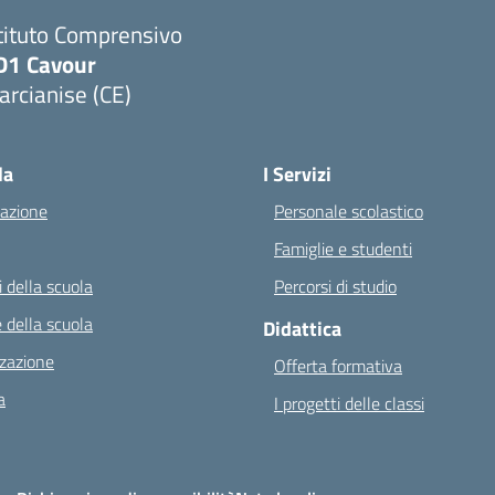
tituto Comprensivo
D1 Cavour
rcianise (CE)
Visita la pagina iniziale della scuola
la
I Servizi
azione
Personale scolastico
Famiglie e studenti
 della scuola
Percorsi di studio
 della scuola
Didattica
zazione
Offerta formativa
a
I progetti delle classi