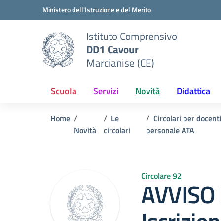
Vai ai contenuti
Vai al menu di navigazione
Vai al footer
Ministero dell'Istruzione e del Merito
Istituto Comprensivo
DD1 Cavour
Marcianise (CE)
Scuola
Servizi
Novità
Didattica
Home
Le
Circolari per docent
Novità
circolari
personale ATA
Circolare 92
AVVISO 