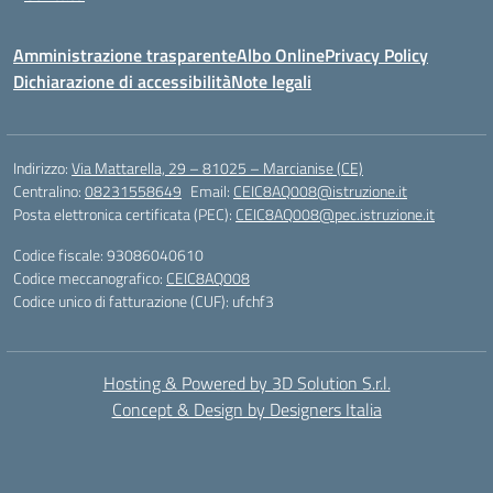
Amministrazione trasparente
Albo Online
Privacy Policy
Dichiarazione di accessibilità
Note legali
Indirizzo:
Via Mattarella, 29 – 81025 – Marcianise (CE)
Centralino:
08231558649
Email:
CEIC8AQ008@istruzione.it
Posta elettronica certificata (PEC):
CEIC8AQ008@pec.istruzione.it
Codice fiscale: 93086040610
Codice meccanografico:
CEIC8AQ008
Codice unico di fatturazione (CUF): ufchf3
Hosting & Powered by 3D Solution S.r.l.
Concept & Design by Designers Italia