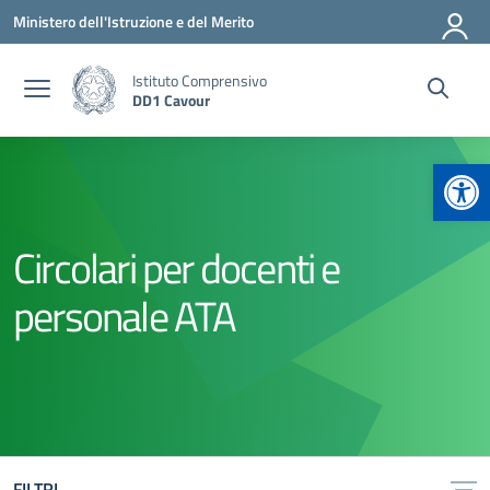
Vai ai contenuti
Vai al menu di navigazione
Vai al footer
Ministero dell'Istruzione e del Merito
Istituto Comprensivo
DD1 Cavour
Apr
Circolari per docenti e
personale ATA
FILTRI