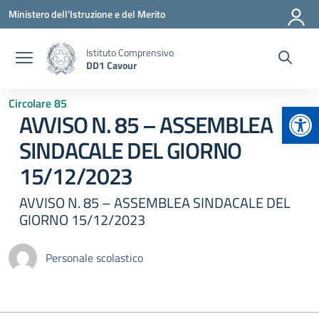
Vai ai contenuti
Vai al menu di navigazione
Vai al footer
Ministero dell'Istruzione e del Merito
Istituto Comprensivo
DD1 Cavour
Circolare 85
Apr
AVVISO N. 85 – ASSEMBLEA
SINDACALE DEL GIORNO
15/12/2023
AVVISO N. 85 – ASSEMBLEA SINDACALE DEL
GIORNO 15/12/2023
Personale scolastico