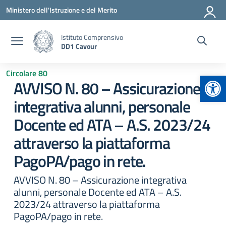
Vai ai contenuti
Vai al menu di navigazione
Vai al footer
Ministero dell'Istruzione e del Merito
Istituto Comprensivo
DD1 Cavour
Circolare 80
Apr
AVVISO N. 80 – Assicurazione
integrativa alunni, personale
Docente ed ATA – A.S. 2023/24
attraverso la piattaforma
PagoPA/pago in rete.
AVVISO N. 80 – Assicurazione integrativa
alunni, personale Docente ed ATA – A.S.
2023/24 attraverso la piattaforma
PagoPA/pago in rete.