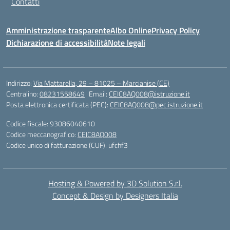
Contatti
Amministrazione trasparente
Albo Online
Privacy Policy
Dichiarazione di accessibilità
Note legali
Indirizzo:
Via Mattarella, 29 – 81025 – Marcianise (CE)
Centralino:
08231558649
Email:
CEIC8AQ008@istruzione.it
Posta elettronica certificata (PEC):
CEIC8AQ008@pec.istruzione.it
Codice fiscale: 93086040610
Codice meccanografico:
CEIC8AQ008
Codice unico di fatturazione (CUF): ufchf3
Hosting & Powered by 3D Solution S.r.l.
Concept & Design by Designers Italia