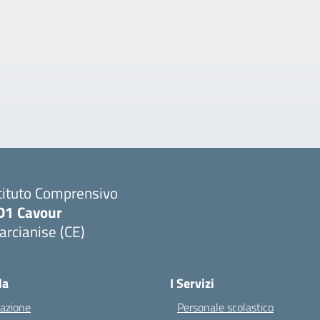
tituto Comprensivo
D1 Cavour
rcianise (CE)
Visita la pagina iniziale della scuola
la
I Servizi
azione
Personale scolastico