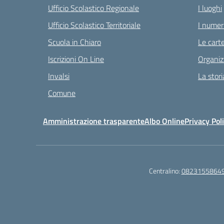
Ufficio Scolastico Regionale
I luoghi
Ufficio Scolastico Territoriale
I numeri
Scuola in Chiaro
Le carte
Iscrizioni On Line
Organiz
Invalsi
La stori
Comune
Amministrazione trasparente
Albo Online
Privacy Pol
Centralino:
0823155864