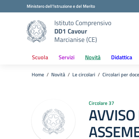
Vai ai contenuti
Vai al menu di navigazione
Vai al footer
Ministero dell'Istruzione e del Merito
Istituto Comprensivo
DD1 Cavour
Marcianise (CE)
Scuola
Servizi
Novità
Didattica
Home
Novità
Le circolari
Circolari per doc
Circolare 37
AVVISO 
ASSEM