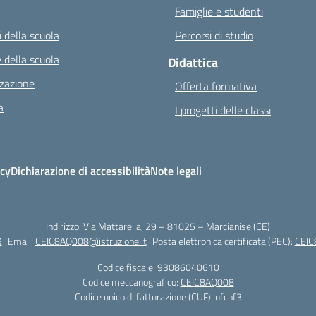
Famiglie e studenti
 della scuola
Percorsi di studio
 della scuola
Didattica
zazione
Offerta formativa
a
I progetti delle classi
icy
Dichiarazione di accessibilità
Note legali
Indirizzo:
Via Mattarella, 29 – 81025 – Marcianise (CE)
9
Email:
CEIC8AQ008@istruzione.it
Posta elettronica certificata (PEC):
CEIC
Codice fiscale: 93086040610
Codice meccanografico:
CEIC8AQ008
Codice unico di fatturazione (CUF): ufchf3