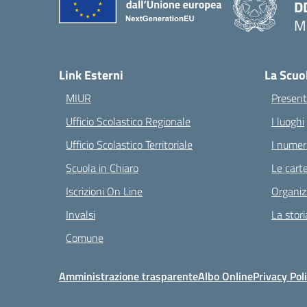
D
Ma
— 
Link Esterni
La Scuo
MIUR
Present
Ufficio Scolastico Regionale
I luoghi
Ufficio Scolastico Territoriale
I numeri
Scuola in Chiaro
Le carte
Iscrizioni On Line
Organiz
Invalsi
La stori
Comune
Amministrazione trasparente
Albo Online
Privacy Pol