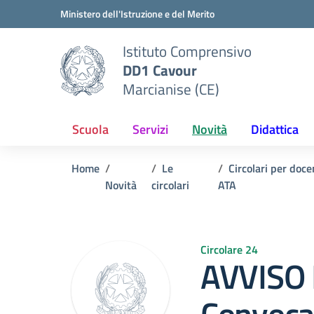
Vai ai contenuti
Vai al menu di navigazione
Vai al footer
Ministero dell'Istruzione e del Merito
Istituto Comprensivo
DD1 Cavour
Marcianise (CE)
Scuola
Servizi
Novità
Didattica
Home
Le
Circolari per doce
Novità
circolari
ATA
Circolare 24
AVVISO 