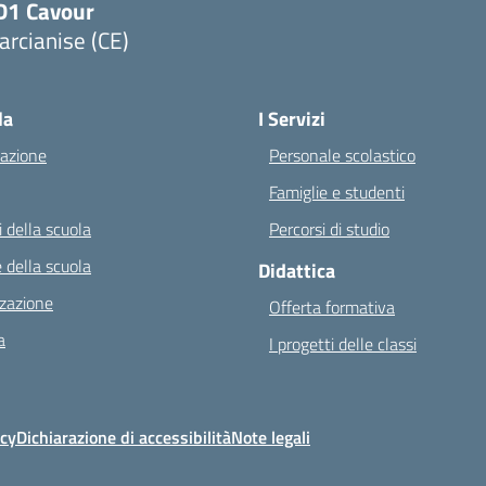
D1 Cavour
rcianise (CE)
Visita la pagina iniziale della scuola
la
I Servizi
azione
Personale scolastico
Famiglie e studenti
 della scuola
Percorsi di studio
 della scuola
Didattica
zazione
Offerta formativa
a
I progetti delle classi
icy
Dichiarazione di accessibilità
Note legali