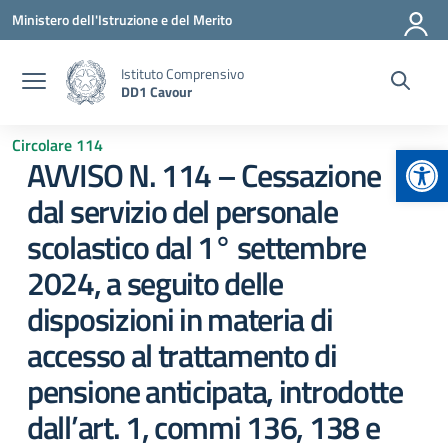
Vai ai contenuti
Vai al menu di navigazione
Vai al footer
Ministero dell'Istruzione e del Merito
Istituto Comprensivo
DD1 Cavour
Circolare 114
Apr
AVVISO N. 114 – Cessazione
dal servizio del personale
scolastico dal 1° settembre
2024, a seguito delle
disposizioni in materia di
accesso al trattamento di
pensione anticipata, introdotte
dall’art. 1, commi 136, 138 e