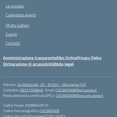
Le circolari
Calendario eventi
Photo Gallery
Eventi
Contatti
Amministrazione trasparente
Albo Online
Privacy Policy
Dichiarazione di accessibilità
Note legali
Indirizzo:
Via Mattarella, 29 – 81025 – Marcianise (CE)
Centralino:
08231558649
Email:
CEIC8AQ008@istruzione.it
Posta elettronica certificata (PEC):
CEIC8AQ008@pec.istruzione.it
Codice fiscale: 93086040610
Codice meccanografico:
CEIC8AQ008
Codice unico di fatturazione (CUF): ufchf3