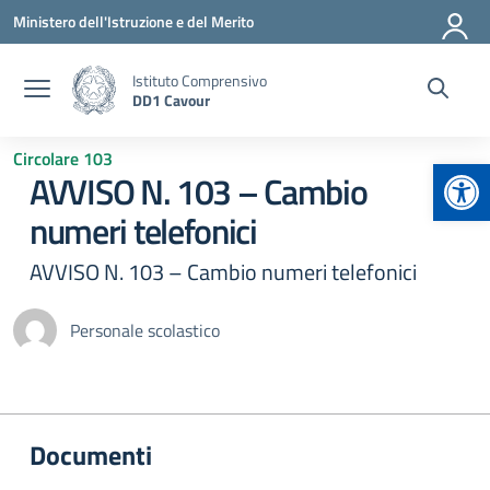
Vai ai contenuti
Vai al menu di navigazione
Vai al footer
Ministero dell'Istruzione e del Merito
Istituto Comprensivo
DD1 Cavour
Circolare 103
Apr
AVVISO N. 103 – Cambio
numeri telefonici
AVVISO N. 103 – Cambio numeri telefonici
Personale scolastico
Documenti