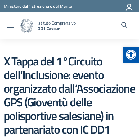
Vai ai contenuti
Vai al menu di navigazione
Vai al footer
Ministero dell'Istruzione e del Merito
Istituto Comprensivo
DD1 Cavour
Apr
X Tappa del 1°Circuito
dell’Inclusione: evento
organizzato dall’Associazione
GPS (Gioventù delle
polisportive salesiane) in
partenariato con IC DD1