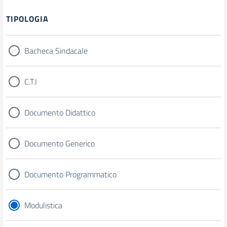
Filtri
TIPOLOGIA
Bacheca Sindacale
C.T.I
Documento Didattico
Documento Generico
Documento Programmatico
Modulistica