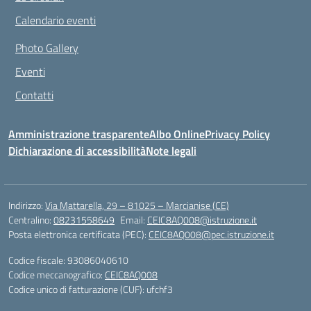
Calendario eventi
Photo Gallery
Eventi
Contatti
Amministrazione trasparente
Albo Online
Privacy Policy
Dichiarazione di accessibilità
Note legali
Indirizzo:
Via Mattarella, 29 – 81025 – Marcianise (CE)
Centralino:
08231558649
Email:
CEIC8AQ008@istruzione.it
Posta elettronica certificata (PEC):
CEIC8AQ008@pec.istruzione.it
Codice fiscale: 93086040610
Codice meccanografico:
CEIC8AQ008
Codice unico di fatturazione (CUF): ufchf3