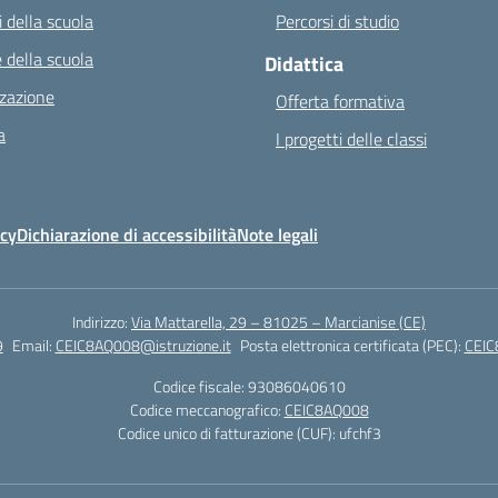
 della scuola
Percorsi di studio
 della scuola
Didattica
zazione
Offerta formativa
a
I progetti delle classi
icy
Dichiarazione di accessibilità
Note legali
Indirizzo:
Via Mattarella, 29 – 81025 – Marcianise (CE)
9
Email:
CEIC8AQ008@istruzione.it
Posta elettronica certificata (PEC):
CEIC
Codice fiscale: 93086040610
Codice meccanografico:
CEIC8AQ008
Codice unico di fatturazione (CUF): ufchf3