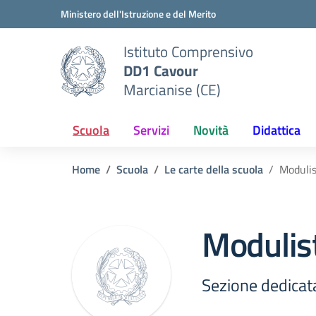
Vai ai contenuti
Vai al menu di navigazione
Vai al footer
Ministero dell'Istruzione e del Merito
Istituto Comprensivo
DD1 Cavour
Marcianise (CE)
Scuola
Servizi
Novità
Didattica
Home
Scuola
Le carte della scuola
Modulis
Modulist
Sezione dedicata