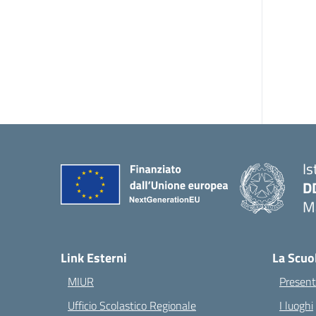
Is
D
Ma
— 
Link Esterni
La Scuo
MIUR
Present
Ufficio Scolastico Regionale
I luoghi