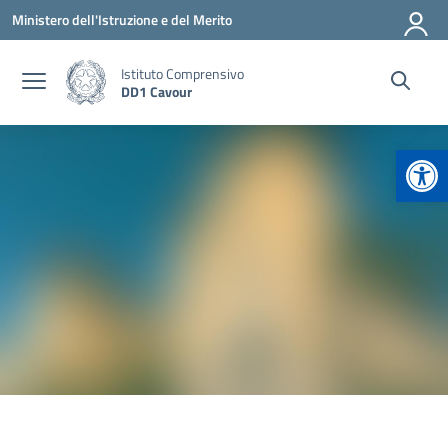
Vai ai contenuti
Vai al menu di navigazione
Vai al footer
Ministero dell'Istruzione e del Merito
Istituto Comprensivo
DD1 Cavour
Apr