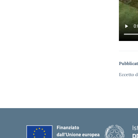
Pubblicat
Eccetto d
Is
D