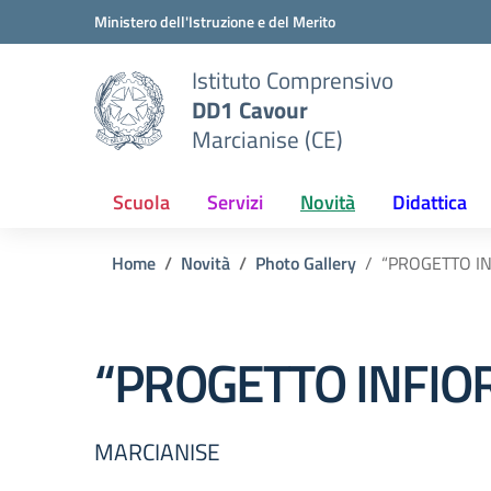
Vai ai contenuti
Vai al menu di navigazione
Vai al footer
Ministero dell'Istruzione e del Merito
Istituto Comprensivo
DD1 Cavour
Marcianise (CE)
Scuola
Servizi
Novità
Didattica
Home
Novità
Photo Gallery
“PROGETTO IN
“PROGETTO INFIOR
MARCIANISE