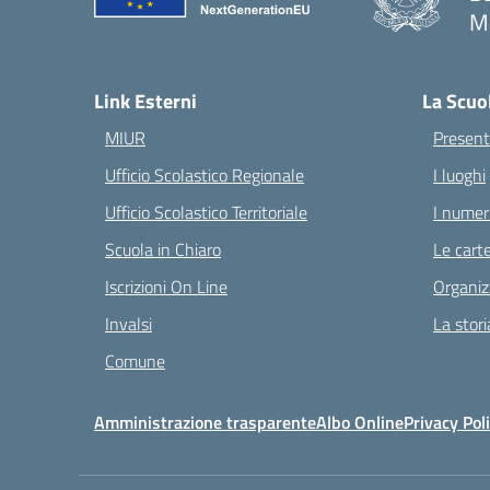
Ma
— 
Link Esterni
La Scuo
MIUR
Present
Ufficio Scolastico Regionale
I luoghi
Ufficio Scolastico Territoriale
I numeri
Scuola in Chiaro
Le carte
Iscrizioni On Line
Organiz
Invalsi
La stori
Comune
Amministrazione trasparente
Albo Online
Privacy Pol