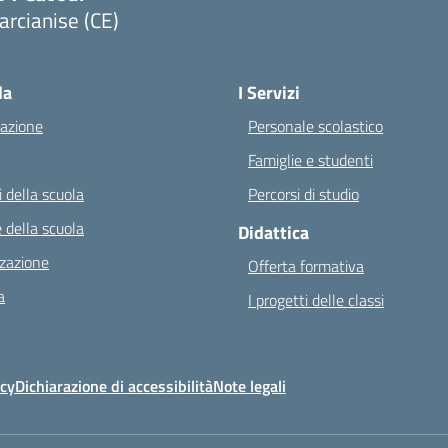
rcianise (CE)
Visita la pagina iniziale della scuola
la
I Servizi
azione
Personale scolastico
Famiglie e studenti
 della scuola
Percorsi di studio
 della scuola
Didattica
zazione
Offerta formativa
a
I progetti delle classi
icy
Dichiarazione di accessibilità
Note legali