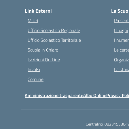
Link Esterni
La Scuo
MIUR
Present
Ufficio Scolastico Regionale
I luoghi
Ufficio Scolastico Territoriale
I numeri
Scuola in Chiaro
Le carte
Iscrizioni On Line
Organiz
Invalsi
La stori
Comune
Amministrazione trasparente
Albo Online
Privacy Pol
Centralino:
0823155864