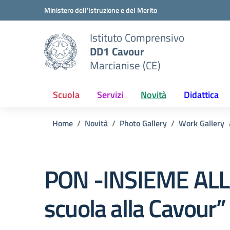
Vai ai contenuti
Vai al menu di navigazione
Vai al footer
Ministero dell'Istruzione e del Merito
Istituto Comprensivo
DD1 Cavour
Marcianise (CE)
Scuola
Servizi
Novità
Didattica
Home
Novità
Photo Gallery
Work Gallery
PON -INSIEME ALLA
scuola alla Cavour