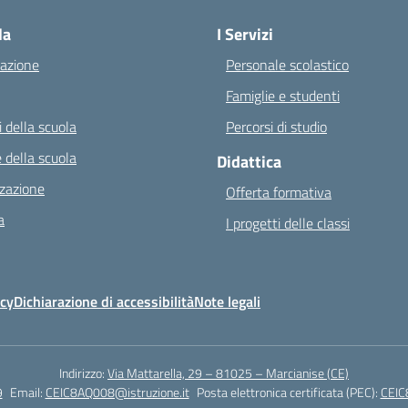
la
I Servizi
azione
Personale scolastico
Famiglie e studenti
 della scuola
Percorsi di studio
 della scuola
Didattica
zazione
Offerta formativa
a
I progetti delle classi
icy
Dichiarazione di accessibilità
Note legali
Indirizzo:
Via Mattarella, 29 – 81025 – Marcianise (CE)
9
Email:
CEIC8AQ008@istruzione.it
Posta elettronica certificata (PEC):
CEIC