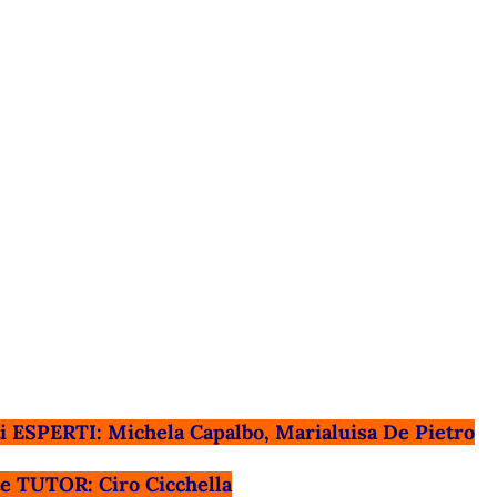
i ESPERTI: Michela Capalbo, Marialuisa De Pietro
e TUTOR: Ciro Cicchella