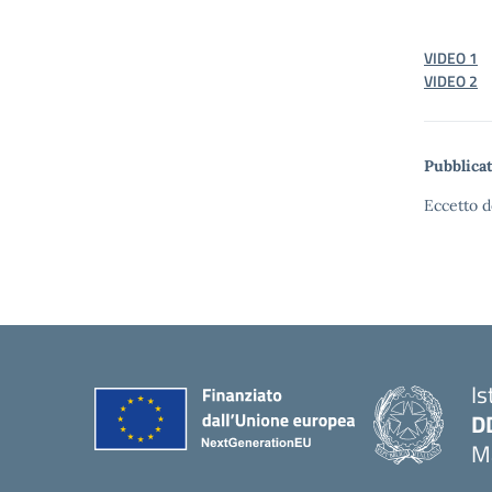
VIDEO 1
VIDEO 2
Pubblicat
Eccetto d
Is
D
Ma
— 