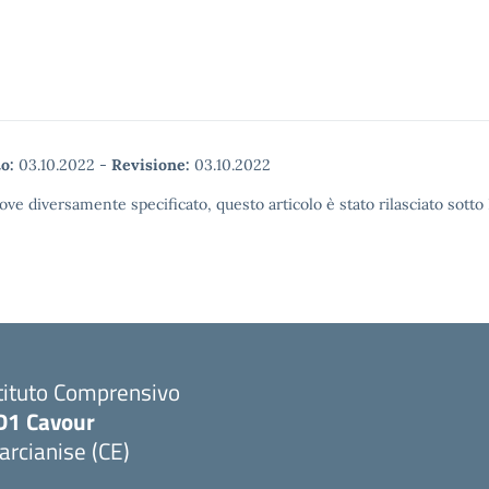
o:
03.10.2022
-
Revisione:
03.10.2022
ove diversamente specificato, questo articolo è stato rilasciato sott
tituto Comprensivo
D1 Cavour
rcianise (CE)
Visita la pagina iniziale della scuola