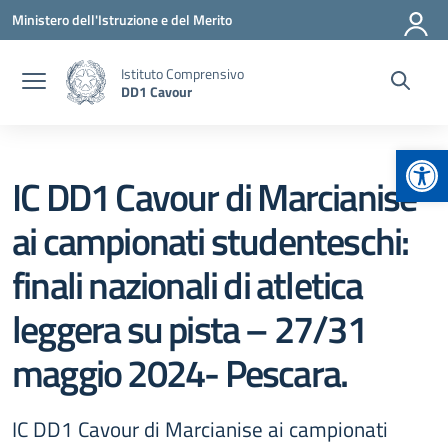
Vai ai contenuti
Vai al menu di navigazione
Vai al footer
Ministero dell'Istruzione e del Merito
Istituto Comprensivo
DD1 Cavour
Apr
IC DD1 Cavour di Marcianise
ai campionati studenteschi:
finali nazionali di atletica
leggera su pista – 27/31
maggio 2024- Pescara.
IC DD1 Cavour di Marcianise ai campionati