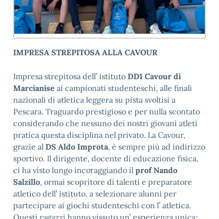
IMPRESA STREPITOSA ALLA CAVOUR
Impresa strepitosa dell’ istituto
DD1 Cavour di
Marcianise
ai campionati studenteschi, alle finali
nazionali di atletica leggera su pista svoltisi a
Pescara. Traguardo prestigioso e per nulla scontato
considerando che nessuno dei nostri giovani atleti
pratica questa disciplina nel privato. La Cavour,
grazie al
DS Aldo Improta
, è sempre più ad indirizzo
sportivo. Il dirigente, docente di educazione fisica,
ci ha visto lungo incoraggiando il
prof Nando
Salzillo
, ormai scopritore di talenti e preparatore
atletico dell’ istituto, a selezionare alunni per
partecipare ai giochi studenteschi con l’ atletica.
Questi ragazzi hanno vissuto un’ esperienza unica: