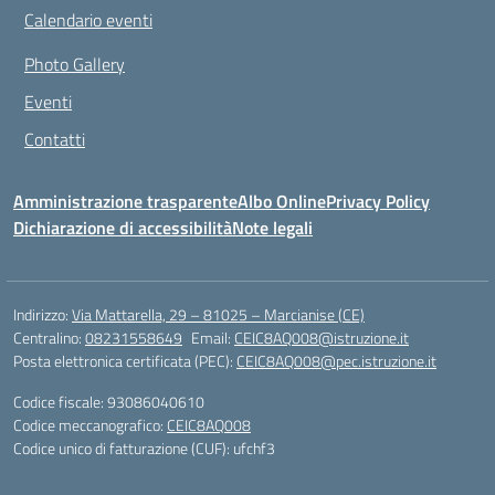
Calendario eventi
Photo Gallery
Eventi
Contatti
Amministrazione trasparente
Albo Online
Privacy Policy
Dichiarazione di accessibilità
Note legali
Indirizzo:
Via Mattarella, 29 – 81025 – Marcianise (CE)
Centralino:
08231558649
Email:
CEIC8AQ008@istruzione.it
Posta elettronica certificata (PEC):
CEIC8AQ008@pec.istruzione.it
Codice fiscale: 93086040610
Codice meccanografico:
CEIC8AQ008
Codice unico di fatturazione (CUF): ufchf3