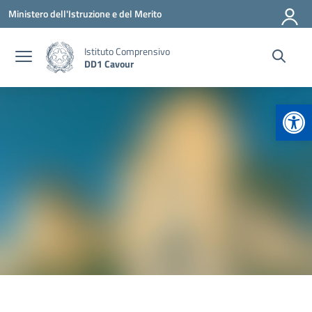
Vai ai contenuti
Vai al menu di navigazione
Vai al footer
Ministero dell'Istruzione e del Merito
Istituto Comprensivo
DD1 Cavour
Apr