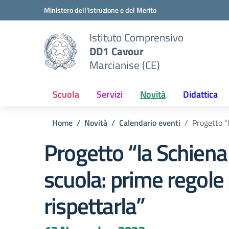
Vai ai contenuti
Vai al menu di navigazione
Vai al footer
Ministero dell'Istruzione e del Merito
Istituto Comprensivo
DD1 Cavour
Marcianise (CE)
Scuola
Servizi
Novità
Didattica
Home
Novità
Calendario eventi
Progetto “
Progetto “la Schiena
scuola: prime regole
rispettarla”