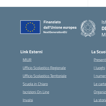
Is
D
Ma
— 
Link Esterni
La Scuo
MIUR
Present
Ufficio Scolastico Regionale
I luoghi
Ufficio Scolastico Territoriale
I numeri
Scuola in Chiaro
Le carte
Iscrizioni On Line
Organiz
Invalsi
La stori