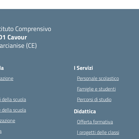
tituto Comprensivo
D1 Cavour
rcianise (CE)
Visita la pagina iniziale della scuola
la
I Servizi
azione
Personale scolastico
Famiglie e studenti
 della scuola
Percorsi di studio
 della scuola
Didattica
zazione
Offerta formativa
a
I progetti delle classi