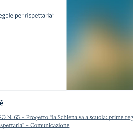
egole per rispettarla”
'è
O N. 65 – Progetto “la Schiena va a scuola: prime re
ispettarla” – Comunicazione