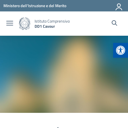
Vai ai contenuti
Vai al menu di navigazione
Vai al footer
Ministero dell'Istruzione e del Merito
Istituto Comprensivo
DD1 Cavour
Apr