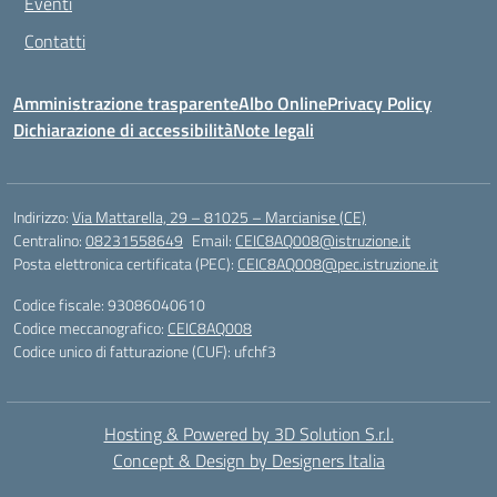
Eventi
Contatti
Amministrazione trasparente
Albo Online
Privacy Policy
Dichiarazione di accessibilità
Note legali
Indirizzo:
Via Mattarella, 29 – 81025 – Marcianise (CE)
Centralino:
08231558649
Email:
CEIC8AQ008@istruzione.it
Posta elettronica certificata (PEC):
CEIC8AQ008@pec.istruzione.it
Codice fiscale: 93086040610
Codice meccanografico:
CEIC8AQ008
Codice unico di fatturazione (CUF): ufchf3
Hosting & Powered by 3D Solution S.r.l.
Concept & Design by Designers Italia