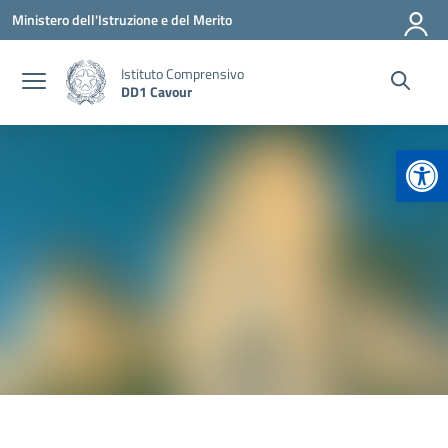
Vai ai contenuti
Vai al menu di navigazione
Vai al footer
Ministero dell'Istruzione e del Merito
Istituto Comprensivo
DD1 Cavour
Apr