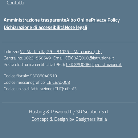
Contatti
Amministrazione trasparente
Albo Online
Privacy Policy
Dichiarazione di accessibilità
Note legali
Indirizzo:
Via Mattarella, 29 – 81025 – Marcianise (CE)
Centralino:
08231558649
Email:
CEIC8AQ008@istruzione.it
Posta elettronica certificata (PEC):
CEIC8AQ008@pec.istruzione.it
Codice fiscale: 93086040610
Codice meccanografico:
CEIC8AQ008
Codice unico di fatturazione (CUF): ufchf3
Hosting & Powered by 3D Solution S.r.l.
Concept & Design by Designers Italia