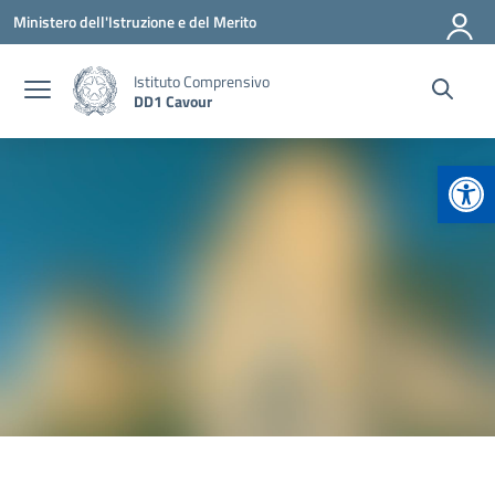
Vai ai contenuti
Vai al menu di navigazione
Vai al footer
Ministero dell'Istruzione e del Merito
Istituto Comprensivo
DD1 Cavour
Apr