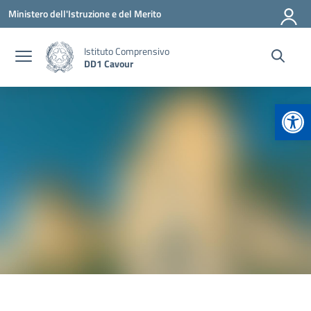
Vai ai contenuti
Vai al menu di navigazione
Vai al footer
Ministero dell'Istruzione e del Merito
Istituto Comprensivo
DD1 Cavour
Apr