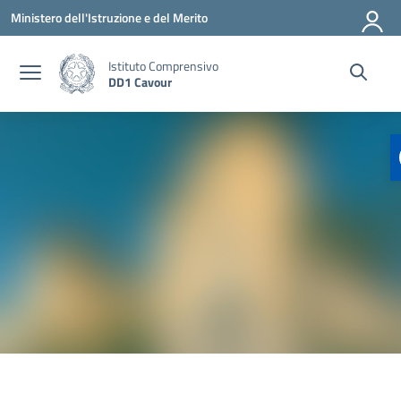
Vai ai contenuti
Vai al menu di navigazione
Vai al footer
Ministero dell'Istruzione e del Merito
Istituto Comprensivo
DD1 Cavour