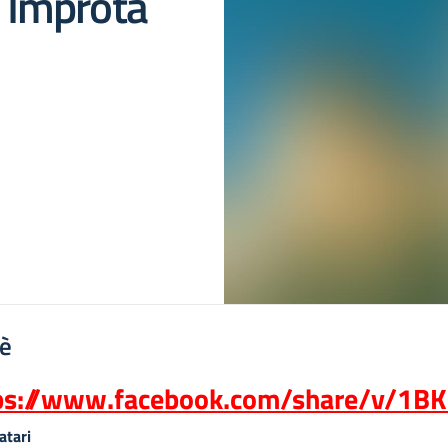
o Improta
'è
ps://www.facebook.com/share/v/1
atari