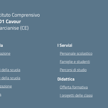
tituto Comprensivo
D1 Cavour
rcianise (CE)
Visita la pagina iniziale della scuola
la
I Servizi
azione
Personale scolastico
Famiglie e studenti
 della scuola
Percorsi di studio
 della scuola
Didattica
zazione
Offerta formativa
a
I progetti delle classi