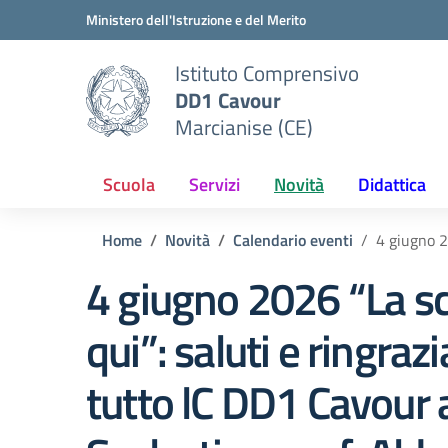
Vai ai contenuti
Vai al menu di navigazione
Vai al footer
Ministero dell'Istruzione e del Merito
Istituto Comprensivo
DD1 Cavour
Marcianise (CE)
Scuola
Servizi
Novità
Didattica
Home
Novità
Calendario eventi
4 giugno 2
4 giugno 2026 “La sc
qui”: saluti e ringra
tutto lC DD1 Cavour a