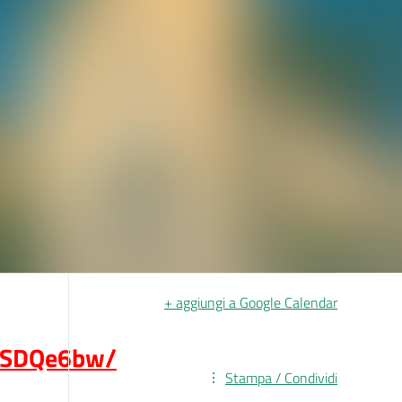
+ aggiungi a Google Calendar
BKSDQe6bw/
Stampa / Condividi