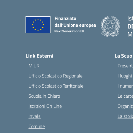
Is
D
Ma
— 
Link Esterni
La Scuo
MIUR
Present
Ufficio Scolastico Regionale
I luoghi
Ufficio Scolastico Territoriale
I numeri
Scuola in Chiaro
Le carte
Iscrizioni On Line
Organiz
Invalsi
La stori
Comune