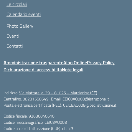
Le circolari
Calendario eventi
Photo Gallery
Eventi
Contatti
Amministrazione trasparente
Albo Online
Privacy Policy
Dichiarazione di accessibilità
Note legali
Indirizzo:
Via Mattarella, 29 – 81025 – Marcianise (CE)
Centralino:
08231558649
Email:
CEIC8AQ008@istruzione.it
Posta elettronica certificata (PEC):
CEIC8AQ008@pec.istruzione.it
Codice fiscale: 93086040610
Codice meccanografico:
CEIC8AQ008
Codice unico di fatturazione (CUF): ufchf3