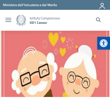
Vai ai contenuti
Vai al menu di navigazione
Vai al footer
Ministero dell'Istruzione e del Merito
Istituto Comprensivo
DD1 Cavour
Apr