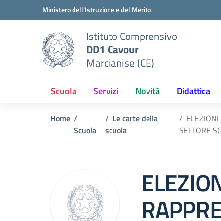
Vai ai contenuti
Vai al menu di navigazione
Vai al footer
Ministero dell'Istruzione e del Merito
Istituto Comprensivo
DD1 Cavour
Marcianise (CE)
Scuola
Servizi
Novità
Didattica
Home
Le carte della
ELEZIONI
Scuola
scuola
SETTORE S
ELEZION
RAPPRE