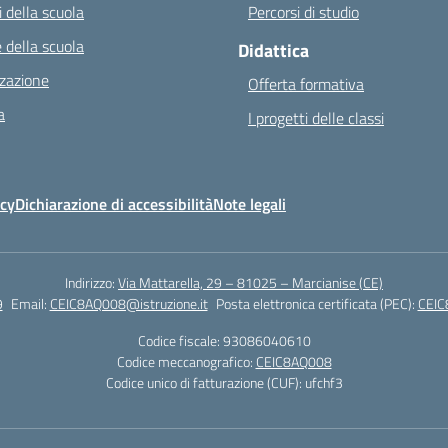
 della scuola
Percorsi di studio
 della scuola
Didattica
zazione
Offerta formativa
a
I progetti delle classi
icy
Dichiarazione di accessibilità
Note legali
Indirizzo:
Via Mattarella, 29 – 81025 – Marcianise (CE)
9
Email:
CEIC8AQ008@istruzione.it
Posta elettronica certificata (PEC):
CEIC
Codice fiscale: 93086040610
Codice meccanografico:
CEIC8AQ008
Codice unico di fatturazione (CUF): ufchf3