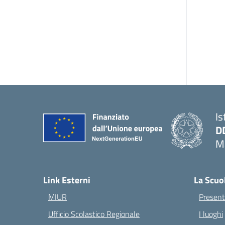
Is
D
Ma
— 
Link Esterni
La Scuo
MIUR
Present
Ufficio Scolastico Regionale
I luoghi