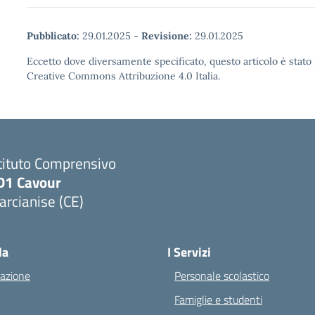
Pubblicato:
29.01.2025
-
Revisione:
29.01.2025
Eccetto dove diversamente specificato, questo articolo è stato 
Creative Commons Attribuzione 4.0 Italia.
tituto Comprensivo
D1 Cavour
rcianise (CE)
Visita la pagina iniziale della scuola
la
I Servizi
azione
Personale scolastico
Famiglie e studenti