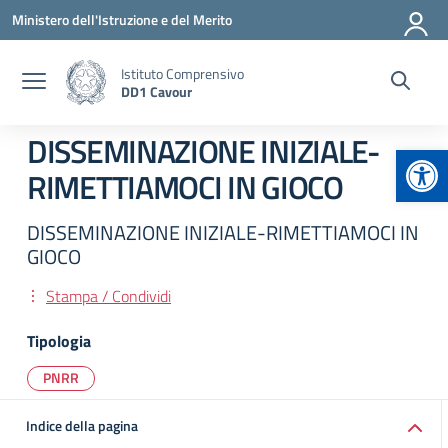
Vai ai contenuti
Vai al menu di navigazione
Vai al footer
Ministero dell'Istruzione e del Merito
Istituto Comprensivo
DD1 Cavour
DISSEMINAZIONE INIZIALE-
Apr
RIMETTIAMOCI IN GIOCO
DISSEMINAZIONE INIZIALE-RIMETTIAMOCI IN
GIOCO
Stampa / Condividi
Tipologia
PNRR
Indice della pagina