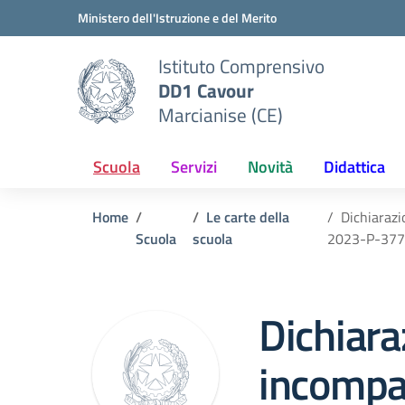
Vai ai contenuti
Vai al menu di navigazione
Vai al footer
Ministero dell'Istruzione e del Merito
Istituto Comprensivo
DD1 Cavour
Marcianise (CE)
Scuola
Servizi
Novità
Didattica
Home
Le carte della
Dichiaraz
Scuola
scuola
2023-P-37
Dichiar
incompat