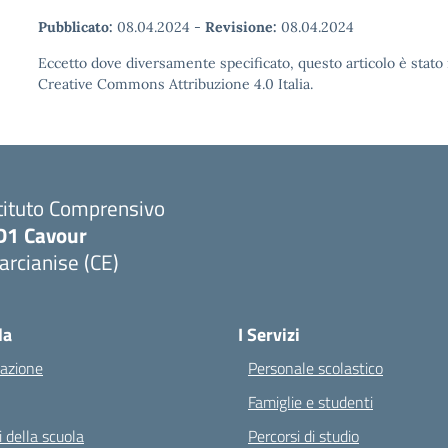
Pubblicato:
08.04.2024
-
Revisione:
08.04.2024
Eccetto dove diversamente specificato, questo articolo è stato 
Creative Commons Attribuzione 4.0 Italia.
tituto Comprensivo
D1 Cavour
rcianise (CE)
Visita la pagina iniziale della scuola
la
I Servizi
azione
Personale scolastico
Famiglie e studenti
 della scuola
Percorsi di studio