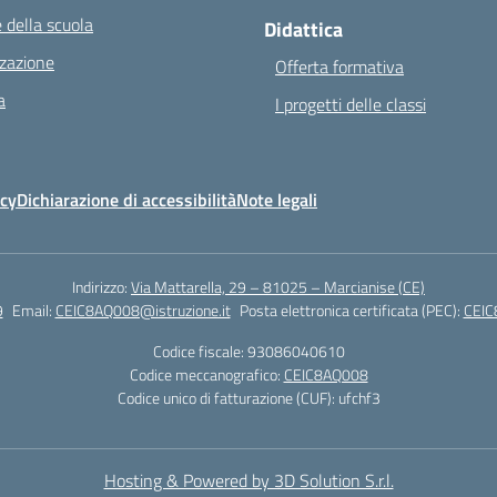
 della scuola
Didattica
zazione
Offerta formativa
a
I progetti delle classi
icy
Dichiarazione di accessibilità
Note legali
Indirizzo:
Via Mattarella, 29 – 81025 – Marcianise (CE)
9
Email:
CEIC8AQ008@istruzione.it
Posta elettronica certificata (PEC):
CEIC
Codice fiscale: 93086040610
Codice meccanografico:
CEIC8AQ008
Codice unico di fatturazione (CUF): ufchf3
Hosting & Powered by 3D Solution S.r.l.