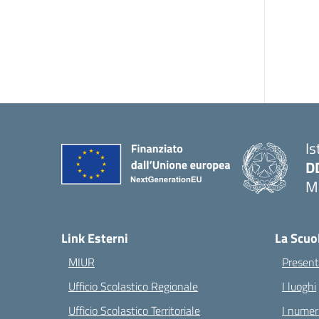
Is
D
Ma
— 
Link Esterni
La Scuo
MIUR
Present
Ufficio Scolastico Regionale
I luoghi
Ufficio Scolastico Territoriale
I numeri