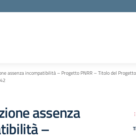
ione assenza incompatibilità – Progetto PNRR – Titolo del Pro
742
azione assenza
ibilità –
T