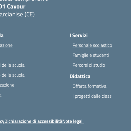
D1 Cavour
rcianise (CE)
Visita la pagina iniziale della scuola
la
I Servizi
azione
Personale scolastico
Famiglie e studenti
 della scuola
Percorsi di studio
 della scuola
Didattica
zazione
Offerta formativa
a
I progetti delle classi
icy
Dichiarazione di accessibilità
Note legali