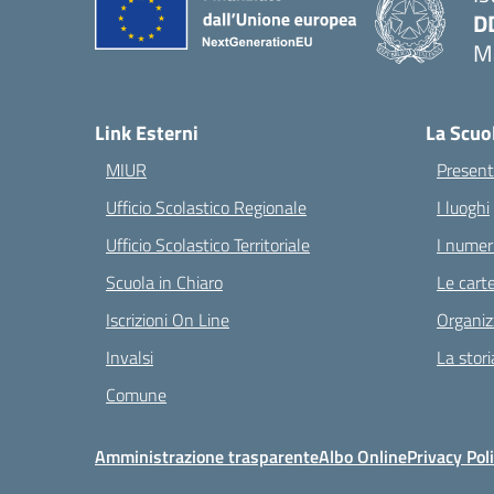
D
Ma
— 
Link Esterni
La Scuo
MIUR
Present
Ufficio Scolastico Regionale
I luoghi
Ufficio Scolastico Territoriale
I numeri
Scuola in Chiaro
Le carte
Iscrizioni On Line
Organiz
Invalsi
La stori
Comune
Amministrazione trasparente
Albo Online
Privacy Pol