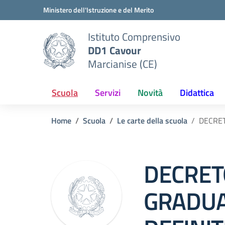
Vai ai contenuti
Vai al menu di navigazione
Vai al footer
Ministero dell'Istruzione e del Merito
Istituto Comprensivo
DD1 Cavour
Marcianise (CE)
Scuola
Servizi
Novità
Didattica
Home
Scuola
Le carte della scuola
DECRET
DECRET
GRADUA