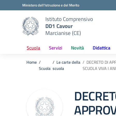
Vai ai contenuti
Vai al menu di navigazione
Vai al footer
Ministero dell'Istruzione e del Merito
Istituto Comprensivo
DD1 Cavour
Marcianise (CE)
Scuola
Servizi
Novità
Didattica
Home
Le carte della
DECRETO DI AP
Scuola
scuola
SCUOLA VIVA I AN
DECRET
APPROV