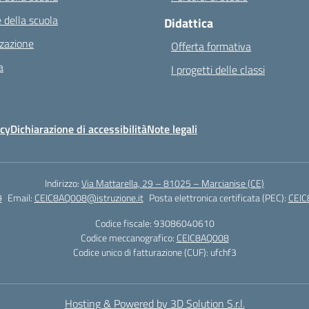
 della scuola
Didattica
zazione
Offerta formativa
a
I progetti delle classi
icy
Dichiarazione di accessibilità
Note legali
Indirizzo:
Via Mattarella, 29 – 81025 – Marcianise (CE)
9
Email:
CEIC8AQ008@istruzione.it
Posta elettronica certificata (PEC):
CEIC
Codice fiscale: 93086040610
Codice meccanografico:
CEIC8AQ008
Codice unico di fatturazione (CUF): ufchf3
Hosting & Powered by 3D Solution S.r.l.