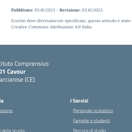
Pubblicato:
03.10.2023
-
Revisione:
03.10.2023
Eccetto dove diversamente specificato, questo articolo è stato 
Creative Commons Attribuzione 4.0 Italia.
tituto Comprensivo
D1 Cavour
rcianise (CE)
Visita la pagina iniziale della scuola
la
I Servizi
azione
Personale scolastico
Famiglie e studenti
 della scuola
Percorsi di studio