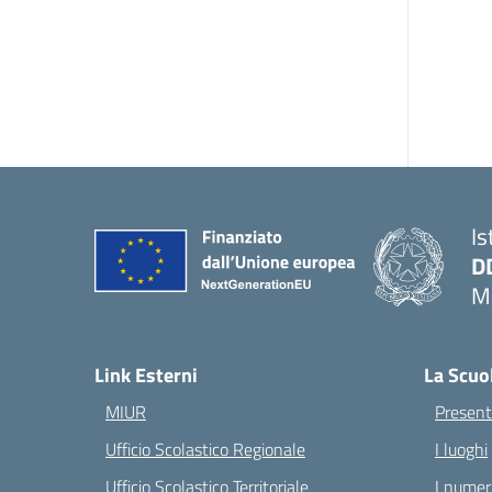
Is
D
Ma
— 
Link Esterni
La Scuo
MIUR
Present
Ufficio Scolastico Regionale
I luoghi
Ufficio Scolastico Territoriale
I numeri